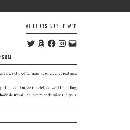
AILLEURS SUR LE WEB
Twitter
Amazon
Facebook
Instagram
E-
mail
IPSUM
s cartes et méditer mais aussi créer et partager.
sy, d'autoédition, de tutoriel, de world-building,
hode de travail, de lecture et de bière (un peu).