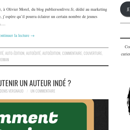
J
 à Olivier Morel, du blog publiersonlivre.fr, dédié au marketing
e, j’espère qu’il pourra éclairer un certain nombre de jeunes
es.…
ontinuer la lecture
→
Com
ITÉ
,
AUTO-ÉDITION
,
AUTOÉDITÉ
,
AUTOÉDITION
,
COMMENTAIRE
,
COUVERTURE
,
curie
ROMAN
TENIR UN AUTEUR INDÉ ?
DENIS VERGNAUD
UN COMMENTAIRE