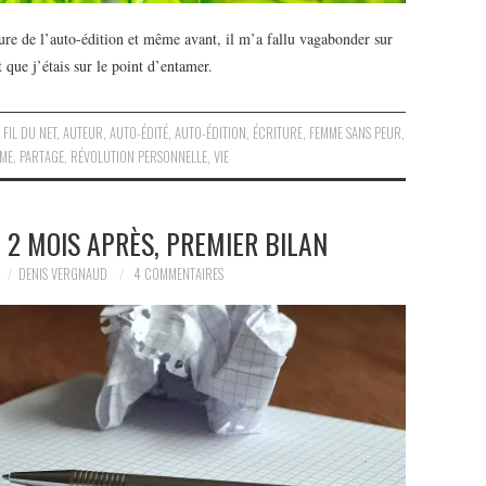
e de l’auto-édition et même avant, il m’a fallu vagabonder sur
t que j’étais sur le point d’entamer.
 FIL DU NET
,
AUTEUR
,
AUTO-ÉDITÉ
,
AUTO-ÉDITION
,
ÉCRITURE
,
FEMME SANS PEUR
,
SME
,
PARTAGE
,
RÉVOLUTION PERSONNELLE
,
VIE
| 2 MOIS APRÈS, PREMIER BILAN
DENIS VERGNAUD
4 COMMENTAIRES