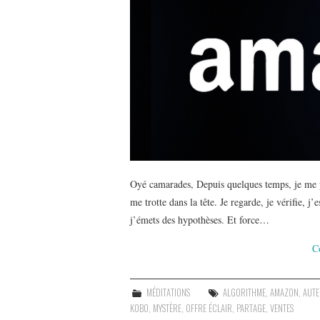
Oyé camarades, Depuis quelques temps, je me p
me trotte dans la tête. Je regarde, je vérifie, j
j’émets des hypothèses. Et force…
C
MÉDITATIONS
ALGORITHME
,
AMAZON
,
AUT
KOBO
,
MYSTÈRE
,
OFFRE ÉCLAIR
,
PARTAGE
,
VENTES