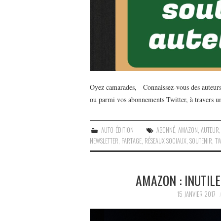
Oyez camarades, Connaissez-vous des auteurs 
ou parmi vos abonnements Twitter, à travers un 
AUTO-ÉDITION
ABONNÉ
,
AMAZON
,
AUTEUR
NEWSLETTER
,
PARTAGE
,
RÉSEAUX SOCIAUX
,
SOUTENIR
,
TW
AMAZON : INUTIL
15 JANVIER 2017