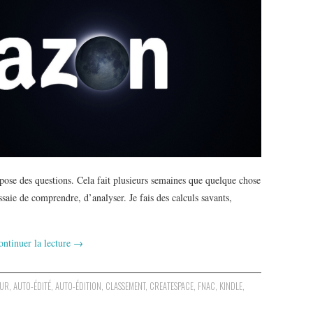
ose des questions. Cela fait plusieurs semaines que quelque chose
’essaie de comprendre, d’analyser. Je fais des calculs savants,
ontinuer la lecture
→
EUR
,
AUTO-ÉDITÉ
,
AUTO-ÉDITION
,
CLASSEMENT
,
CREATESPACE
,
FNAC
,
KINDLE
,