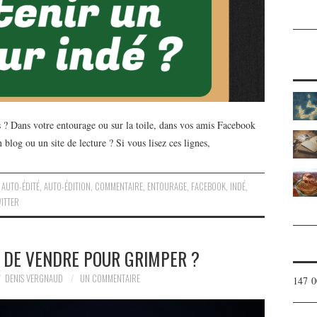
? Dans votre entourage ou sur la toile, dans vos amis Facebook
blog ou un site de lecture ? Si vous lisez ces lignes,
,
AUTO-ÉDITÉ
,
AUTO-ÉDITION
,
COMMENTAIRE
,
ENTOURAGE
,
FACEBOOK
,
INDÉ
,
ITTER
E DE VENDRE POUR GRIMPER ?
DENIS VERGNAUD
UN COMMENTAIRE
147 0