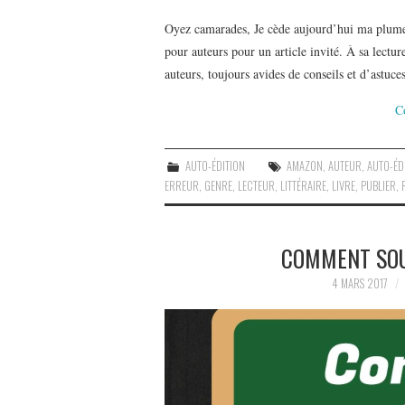
Oyez camarades, Je cède aujourd’hui ma plume,
pour auteurs pour un article invité. À sa lectur
auteurs, toujours avides de conseils et d’astuc
C
AUTO-ÉDITION
AMAZON
,
AUTEUR
,
AUTO-ÉD
ERREUR
,
GENRE
,
LECTEUR
,
LITTÉRAIRE
,
LIVRE
,
PUBLIER
,
COMMENT SOU
4 MARS 2017