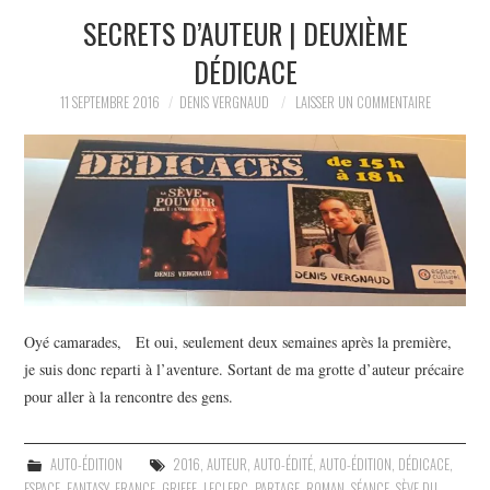
SECRETS D’AUTEUR | DEUXIÈME
L’AUTEUR
DÉDICACE
LE CARTOGRAPHE
11 SEPTEMBRE 2016
DENIS VERGNAUD
LAISSER UN COMMENTAIRE
CONTACT
Oyé camarades, Et oui, seulement deux semaines après la première,
je suis donc reparti à l’aventure. Sortant de ma grotte d’auteur précaire
pour aller à la rencontre des gens.
AUTO-ÉDITION
2016
,
AUTEUR
,
AUTO-ÉDITÉ
,
AUTO-ÉDITION
,
DÉDICACE
,
ESPACE
,
FANTASY
,
FRANCE
,
GRIFFE
,
LECLERC
,
PARTAGE
,
ROMAN
,
SÉANCE
,
SÈVE DU