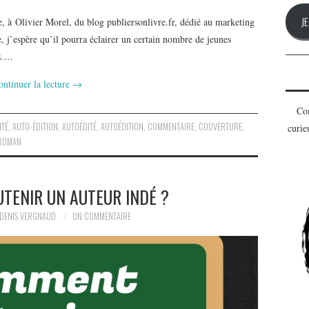
J
 à Olivier Morel, du blog publiersonlivre.fr, dédié au marketing
e, j’espère qu’il pourra éclairer un certain nombre de jeunes
es.…
ontinuer la lecture
→
Com
ITÉ
,
AUTO-ÉDITION
,
AUTOÉDITÉ
,
AUTOÉDITION
,
COMMENTAIRE
,
COUVERTURE
,
curie
ROMAN
TENIR UN AUTEUR INDÉ ?
DENIS VERGNAUD
UN COMMENTAIRE