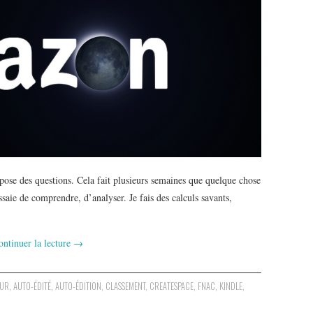
ose des questions. Cela fait plusieurs semaines que quelque chose
’essaie de comprendre, d’analyser. Je fais des calculs savants,
ontinuer la lecture
→
EUR
,
AUTO-ÉDITÉ
,
AUTO-ÉDITION
,
CLASSEMENT
,
CREATESPACE
,
FNAC
,
KINDLE
,