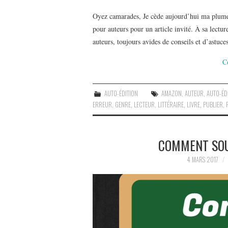
Oyez camarades, Je cède aujourd’hui ma plume,
pour auteurs pour un article invité. À sa lectur
auteurs, toujours avides de conseils et d’astuc
C
AUTO-ÉDITION
AMAZON
,
AUTEUR
,
AUTO-ÉD
ERREUR
,
GENRE
,
LECTEUR
,
LITTÉRAIRE
,
LIVRE
,
PUBLIER
,
COMMENT SOU
4 MARS 2017