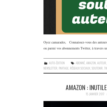
Oyez camarades, Connaissez-vous des auteurs 
ou parmi vos abonnements Twitter, à travers un 
AUTO-ÉDITION
ABONNÉ
,
AMAZON
,
AUTEUR
NEWSLETTER
,
PARTAGE
,
RÉSEAUX SOCIAUX
,
SOUTENIR
,
TW
AMAZON : INUTIL
15 JANVIER 2017