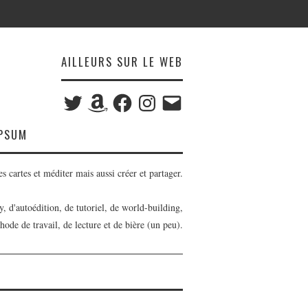
AILLEURS SUR LE WEB
Twitter
Amazon
Facebook
Instagram
E-
mail
IPSUM
s cartes et méditer mais aussi créer et partager.
sy, d'autoédition, de tutoriel, de world-building,
hode de travail, de lecture et de bière (un peu).