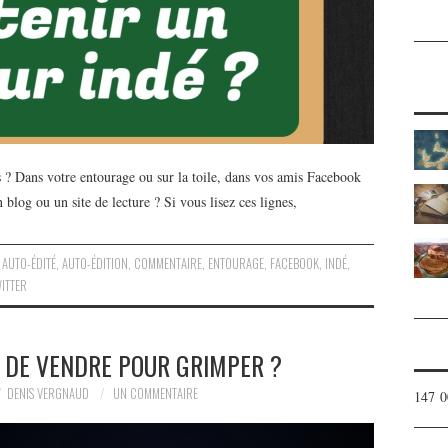
? Dans votre entourage ou sur la toile, dans vos amis Facebook
blog ou un site de lecture ? Si vous lisez ces lignes,
,
AUTO-ÉDITÉ
,
AUTO-ÉDITION
,
COMMENTAIRE
,
ENTOURAGE
,
FACEBOOK
,
INDÉ
,
ITTER
E DE VENDRE POUR GRIMPER ?
DENIS VERGNAUD
UN COMMENTAIRE
147 0