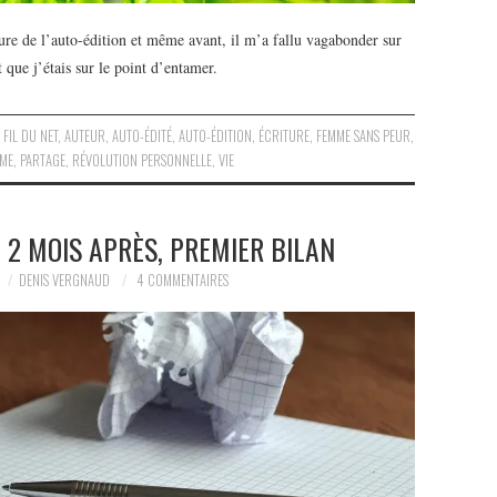
e de l’auto-édition et même avant, il m’a fallu vagabonder sur
t que j’étais sur le point d’entamer.
 FIL DU NET
,
AUTEUR
,
AUTO-ÉDITÉ
,
AUTO-ÉDITION
,
ÉCRITURE
,
FEMME SANS PEUR
,
SME
,
PARTAGE
,
RÉVOLUTION PERSONNELLE
,
VIE
| 2 MOIS APRÈS, PREMIER BILAN
DENIS VERGNAUD
4 COMMENTAIRES