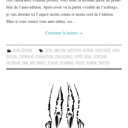
bête de l’auto-édition. Après avoir vu la partie «visible de l’iceberg»,
je vais aborder ici l’aspect moins connu et moins cool de l’édition.
Mais si vous voulez vous auto-éditer, ces…
Continuer la lecture
→
AUTO-ÉDITION
2016
,
AMAZON
,
ANTICIPER
,
AUTEUR
,
AUTO-ÉDITÉ
,
AUTO-
ÉDITION
,
COPYRIGHT
,
CORRECTION
,
CREATESPACE
,
DÉPÔT LÉGAL
,
ÉCRITURE
,
FACEBOOK
,
ISBN
,
KDP
,
KINDLE
,
PLAGIAT
,
PLANNING
,
PROJET
,
ROMAN
,
TWITTER