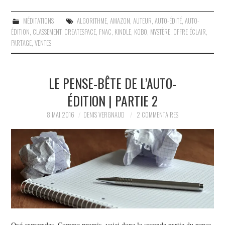
MÉDITATIONS
ALGORITHME
,
AMAZON
,
AUTEUR
,
AUTO-ÉDITÉ
,
AUTO-
ÉDITION
,
CLASSEMENT
,
CREATESPACE
,
FNAC
,
KINDLE
,
KOBO
,
MYSTÈRE
,
OFFRE ÉCLAIR
,
PARTAGE
,
VENTES
LE PENSE-BÊTE DE L’AUTO-
ÉDITION | PARTIE 2
8 MAI 2016
DENIS VERGNAUD
2 COMMENTAIRES
Oyé camarades, Comme promis, voici donc la seconde partie du pense-