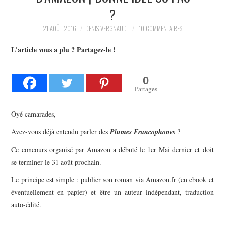
?
L’AUTEUR
21 AOÛT 2016
DENIS VERGNAUD
10 COMMENTAIRES
LE CARTOGRAPHE
L'article vous a plu ? Partagez-le !
CONTACT
0
Partages
Oyé camarades,
Avez-vous déjà entendu parler des
Plumes Francophones
?
Ce concours organisé par Amazon a débuté le 1er Mai dernier et doit
se terminer le 31 août prochain.
Le principe est simple : publier son roman via Amazon.fr (en ebook et
éventuellement en papier) et être un auteur indépendant, traduction
auto-édité.