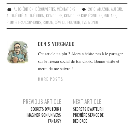
AUTO-ÉDITION
,
DÉCOUVERTES
,
MÉDITATIONS
2016
,
AMAZON
,
AUTEUR
,
AUTO-ÉDITÉ
,
AUTO-ÉDITION
,
CONCOURS
,
CONCOURS KDP
,
ÉCRITURE
,
PARTAGE
,
PLUMES FRANCOPHONES
,
ROMAN
,
SÈVE DU POUVOIR
,
TV5 MONDE
DENIS VERGNAUD
Cet article t'a plu ? Alors n'hésite pas à le partager
sur le réseau social de ton choix. Bonne visite et
merci de me suivre !
MORE POSTS
Navigation
PREVIOUS ARTICLE
NEXT ARTICLE
des
SECRETS D’AUTEUR |
SECRETS D’AUTEUR |
IMAGINER SON UNIVERS
PREMIÈRE SÉANCE DE
articles
FANTASY
DÉDICACE