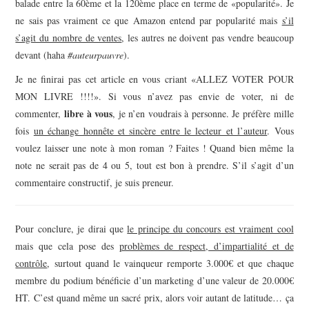
balade entre la 60ème et la 120ème place en terme de «popularité». Je
ne sais pas vraiment ce que Amazon entend par popularité mais
s’il
s’agit du nombre de ventes
, les autres ne doivent pas vendre beaucoup
devant (haha
#auteurpauvre
).
Je ne finirai pas cet article en vous criant «ALLEZ VOTER POUR
MON LIVRE !!!!». Si vous n’avez pas envie de voter, ni de
libre à vous
commenter,
, je n’en voudrais à personne. Je préfère mille
fois
un échange honnête et sincère entre le lecteur et l’auteur
. Vous
voulez laisser une note à mon roman ? Faites ! Quand bien même la
note ne serait pas de 4 ou 5, tout est bon à prendre. S’il s’agit d’un
commentaire constructif, je suis preneur.
Pour conclure, je dirai que
le principe du concours est vraiment cool
mais que cela pose des
problèmes de respect, d’impartialité et de
contrôle
, surtout quand le vainqueur remporte 3.000€ et que chaque
membre du podium bénéficie d’un marketing d’une valeur de 20.000€
HT. C’est quand même un sacré prix, alors voir autant de latitude… ça