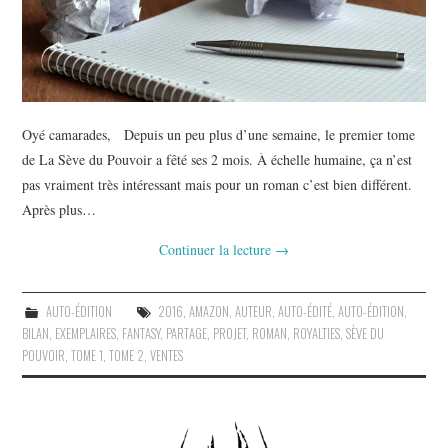
Oyé camarades, Depuis un peu plus d’une semaine, le premier tome
de La Sève du Pouvoir a fêté ses 2 mois. À échelle humaine, ça n’est
pas vraiment très intéressant mais pour un roman c’est bien différent.
Après plus…
Continuer la lecture
→
AUTO-ÉDITION
2016
,
AMAZON
,
AUTEUR
,
AUTO-ÉDITÉ
,
AUTO-ÉDITION
,
BILAN
,
EXEMPLAIRES
,
FANTASY
,
PARTAGE
,
PROJET
,
ROMAN
,
ROYALTIES
,
SÈVE DU
POUVOIR
,
TOME 1
,
TOME 2
,
VENTES