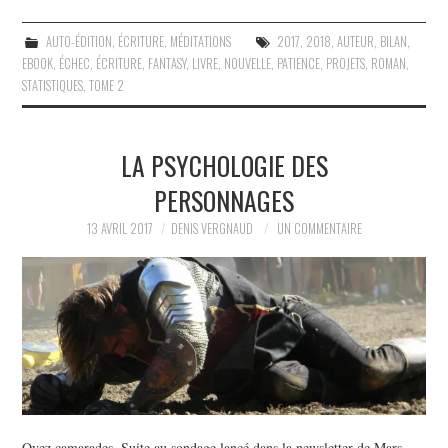
AUTO-ÉDITION
,
ÉCRITURE
,
MÉDITATIONS
2017
,
2018
,
AUTEUR
,
BILAN
,
EBOOK
,
ÉCHEC
,
ÉCRITURE
,
FANTASY
,
LIVRE
,
NOUVELLE
,
PATIENCE
,
PROJETS
,
ROMAN
,
STATISTIQUES
,
TOME 2
LA PSYCHOLOGIE DES
PERSONNAGES
13 AVRIL 2017
DENIS VERGNAUD
UN COMMENTAIRE
Oyez camarades, Suite au sondage lancé dans la newsletter de Mars,