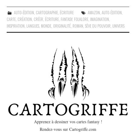
AUTO-ÉDITION
,
CARTOGRAPHIE
,
ÉCRITURE
AMAZON
,
AUTO-ÉDITION
,
CARTE
,
CRÉATION
,
CRÉER
,
ÉCRITURE
,
FANTASY
,
FOLKLORE
,
IMAGINATION
,
INSPIRATION
,
LANGUES
,
MONDE
,
ORIGINALITÉ
,
ROMAN
,
SÈVE DU POUVOIR
,
UNIVERS
Apprenez à dessiner vos cartes fantasy !
Rendez-vous sur Cartogriffe.com