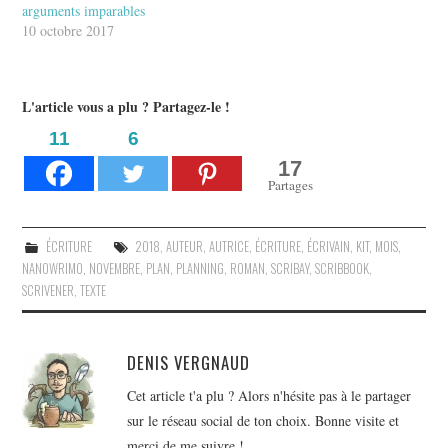
arguments imparables
10 octobre 2017
L'article vous a plu ? Partagez-le !
11
6
17
Partages
ÉCRITURE
2018
,
AUTEUR
,
AUTRICE
,
ÉCRITURE
,
ÉCRIVAIN
,
KIT
,
MOIS
,
NANOWRIMO
,
NOVEMBRE
,
PLAN
,
PLANNING
,
ROMAN
,
SCRIBAY
,
SCRIBBOOK
,
SCRIVENER
,
TEXTE
DENIS VERGNAUD
Cet article t'a plu ? Alors n'hésite pas à le partager
sur le réseau social de ton choix. Bonne visite et
merci de me suivre !