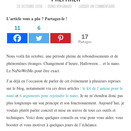
L’AUTEUR
30 OCTOBRE 2018
DENIS VERGNAUD
LAISSER UN COMMENTAIRE
L'article vous a plu ? Partagez-le !
LE CARTOGRAPHE
11
6
17
CONTACT
Partages
Nous voilà fin octobre, une période pleine de rebondissements et de
phénomènes étranges. Changement d’heure, Halloween… et le nano.
Le NaNoWriMo pour être exact.
J’ai déjà eu l’occasion de parler de cet événement à plusieurs reprises
sur le blog, notamment via ces deux articles :
le kit de l’auteur pour le
nano
et
6 arguments pour rejoindre le nano
. Je ne m’étendrai donc pas
plus longtemps sur son principe et son fonctionnement. Aujourd’hui, je
voulais plutôt parler concret et mise en œuvre de tous ces outils et
techniques. Voici donc quelques conseils en vrac pour vous aider, vous
booster et vous motiver à quelques jours de l’échéance.