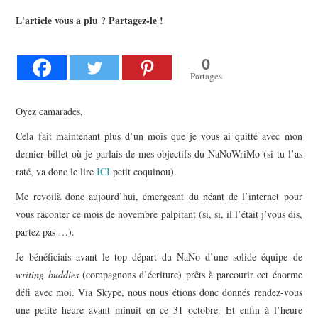
L’AUTEUR
L'article vous a plu ? Partagez-le !
LE CARTOGRAPHE
0
Partages
CONTACT
Oyez camarades,
Cela fait maintenant plus d’un mois que je vous ai quitté avec mon
dernier billet où je parlais de
mes objectifs du NaNoWriMo (si tu l’as
raté, va donc le lire
ICI
petit coquinou).
Me revoilà donc aujourd’hui, émergeant du néant de l’internet pour
vous raconter ce mois de novembre palpitant (si, si, il l’était j’vous dis,
partez pas …).
Je bénéficiais avant le top départ du NaNo d’une solide équipe de
writing buddies
(compagnons d’écriture) prêts à parcourir cet énorme
défi avec moi. Via Skype, nous nous étions donc donnés rendez-vous
une petite heure avant minuit en ce 31 octobre. Et enfin à l’heure