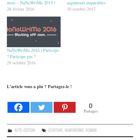
mois – NaNoWriMo 2015 !
arguments imparables
28 février 2016
10 octobre 2017
NaNoWriMo 2016 | Participe
? Participe pas ?
29 octobre 2016
L'article vous a plu ? Partagez-le !
0
Partages
AUTO-ÉDITION
ÉCRITURE
,
NANOWRIMO
,
ROMAN