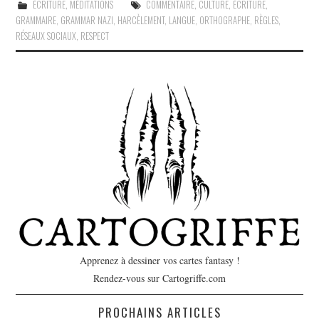
ÉCRITURE
,
MÉDITATIONS
COMMENTAIRE
,
CULTURE
,
ÉCRITURE
,
GRAMMAIRE
,
GRAMMAR NAZI
,
HARCÈLEMENT
,
LANGUE
,
ORTHOGRAPHE
,
RÈGLES
,
RÉSEAUX SOCIAUX
,
RESPECT
Apprenez à dessiner vos cartes fantasy !
Rendez-vous sur Cartogriffe.com
PROCHAINS ARTICLES