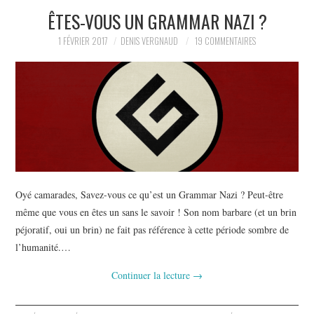
ÊTES-VOUS UN GRAMMAR NAZI ?
L’AUTEUR
1 FÉVRIER 2017
DENIS VERGNAUD
19 COMMENTAIRES
LE CARTOGRAPHE
CONTACT
Oyé camarades, Savez-vous ce qu’est un Grammar Nazi ? Peut-être
même que vous en êtes un sans le savoir ! Son nom barbare (et un brin
péjoratif, oui un brin) ne fait pas référence à cette période sombre de
l’humanité.…
Continuer la lecture
→