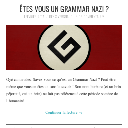
ÊTES-VOUS UN GRAMMAR NAZI ?
L’AUTEUR
1 FÉVRIER 2017
DENIS VERGNAUD
19 COMMENTAIRES
LE CARTOGRAPHE
CONTACT
Oyé camarades, Savez-vous ce qu’est un Grammar Nazi ? Peut-être
même que vous en êtes un sans le savoir ! Son nom barbare (et un brin
péjoratif, oui un brin) ne fait pas référence à cette période sombre de
l’humanité.…
Continuer la lecture
→