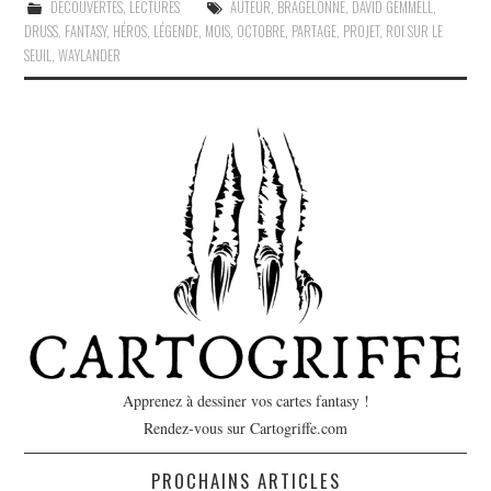
DÉCOUVERTES
,
LECTURES
AUTEUR
,
BRAGELONNE
,
DAVID GEMMELL
,
DRUSS
,
FANTASY
,
HÉROS
,
LÉGENDE
,
MOIS
,
OCTOBRE
,
PARTAGE
,
PROJET
,
ROI SUR LE
SEUIL
,
WAYLANDER
Apprenez à dessiner vos cartes fantasy !
Rendez-vous sur Cartogriffe.com
PROCHAINS ARTICLES