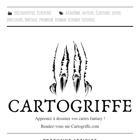
DÉCOUVERTES
,
ÉCRITURE
ACADÉMIE
,
AUTEUR
,
ÉCRITURE
,
OFFRE
,
PARCOURS
,
PARTAGE
,
PREMIUM
,
ROMAN
,
SCRIBAY
,
TUTORIEL
Apprenez à dessiner vos cartes fantasy !
Rendez-vous sur Cartogriffe.com