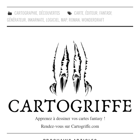
CARTOGRAPHIE
,
DÉCOUVERTES
CARTE
,
ÉDITEUR
,
FANTASY
,
GÉNÉRATEUR
,
INKARNATE
,
LOGICIEL
,
MAP
,
ROMAN
,
WONDERDRAFT
Apprenez à dessiner vos cartes fantasy !
Rendez-vous sur Cartogriffe.com