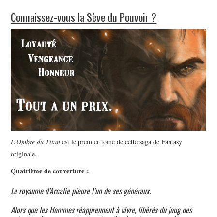
L’AUTEUR
Connaissez-vous la Sève du Pouvoir ?
LE CARTOGRAPHE
CONTACT
L’Ombre du Titan
est le premier tome de cette saga de Fantasy
originale.
Quatrième de couverture :
Le royaume d’Arcalie pleure l’un de ses généraux.
Alors que les Hommes réapprennent à vivre, libérés du joug des